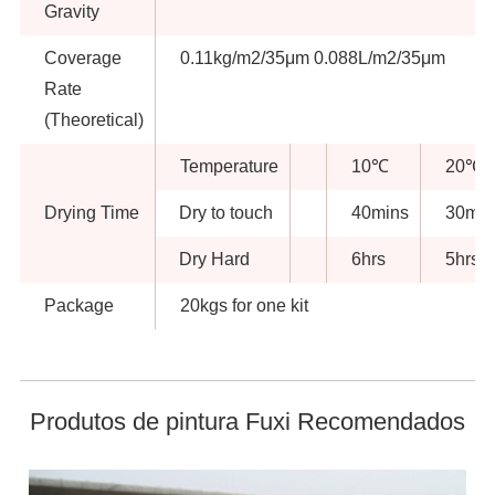
Gravity
Coverage
0.11kg/m2/35μm 0.088L/m2/35μm
Rate
(Theoretical)
Temperature
10℃
20℃
Drying Time
Dry to touch
40mins
30min
Dry Hard
6hrs
5hrs
Package
20kgs for one kit
Produtos de pintura Fuxi Recomendados