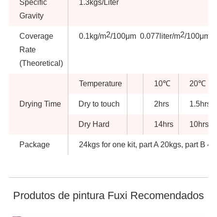
Specific
1.3kgs/Liter
Gravity
2
2
Coverage
0.1kg/m
/100μm 0.077liter/m
/100μm
Rate
(Theoretical)
Temperature
10℃
20℃
Drying Time
Dry to touch
2hrs
1.5hrs
Dry Hard
14hrs
10hrs
Package
24kgs for one kit, part A 20kgs, part B 4
Produtos de pintura Fuxi Recomendados