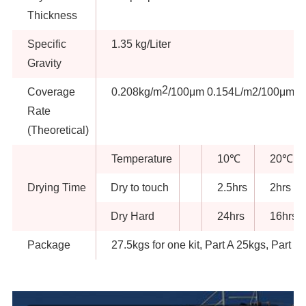
Thickness
Specific
1.35 kg/Liter
Gravity
2
Coverage
0.208kg/m
/100μm 0.154L/m2/100μm
Rate
(Theoretical)
Temperature
10℃
20℃
Drying Time
Dry to touch
2.5hrs
2hrs
Dry Hard
24hrs
16hrs
Package
27.5kgs for one kit, Part A 25kgs, Part B