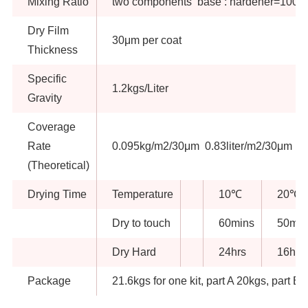
Mixing Ratio
two components base : hardener=100:8
Dry Film
30μm per coat
Thickness
Specific
1.2kgs/Liter
Gravity
Coverage
Rate
0.095kg/m2/30μm 0.83liter/m2/30μm
(Theoretical)
Drying Time
Temperature
10℃
20℃
Dry to touch
60mins
50min
Dry Hard
24hrs
16hrs
Package
21.6kgs for one kit, part A 20kgs, part B 